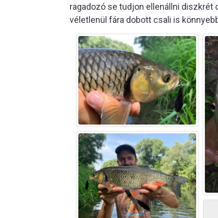
ragadozó se tudjon ellenállni diszkré
véletlenül fára dobott csali is könnyeb