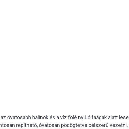
i az óvatosabb balinok és a víz fölé nyúló faágak alatt l
tosan repíthető, óvatosan pöcögtetve célszerű vezetni, 