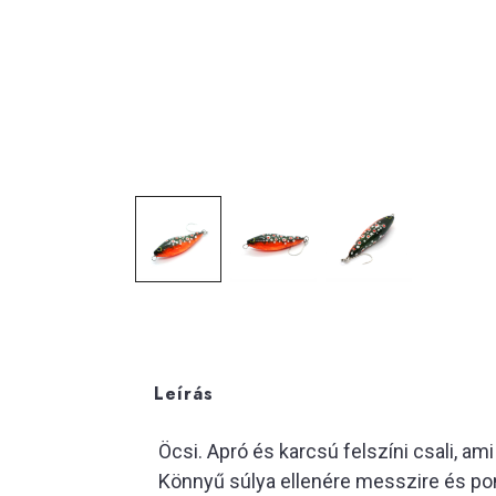
Leírás
Öcsi. Apró és karcsú felszíni csali, am
Könnyű súlya ellenére messzire és pon