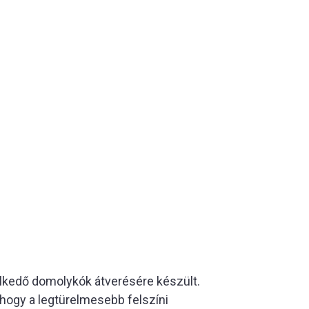
eselkedő domolykók átverésére készült.
hogy a legtürelmesebb felszíni