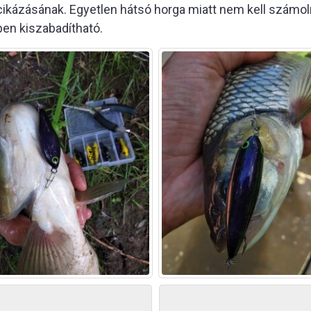
t cikázásának. Egyetlen hátsó horga miatt nem kell számo
ben kiszabadítható.