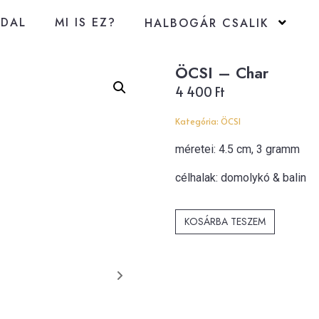
LDAL
MI IS EZ?
HALBOGÁR CSALIK
ÖCSI – Char
4 400
Ft
Kategória:
ÖCSI
méretei: 4.5 cm, 3 gramm
célhalak: domolykó &
balin
KOSÁRBA TESZEM