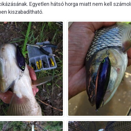
t cikázásának. Egyetlen hátsó horga miatt nem kell számo
ben kiszabadítható.