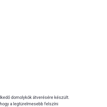
eselkedő domolykók átverésére készült.
hogy a legtürelmesebb felszíni