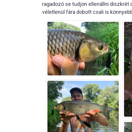
ragadozó se tudjon ellenállni diszkré
véletlenül fára dobott csali is könnyeb