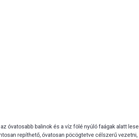
i az óvatosabb balinok és a víz fölé nyúló faágak alatt l
tosan repíthető, óvatosan pöcögtetve célszerű vezetni, 