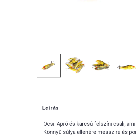
Leírás
Öcsi. Apró és karcsú felszíni csali, am
Könnyű súlya ellenére messzire és pon