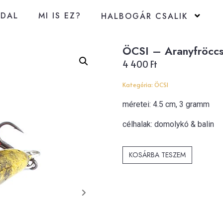
LDAL
MI IS EZ?
HALBOGÁR CSALIK
ÖCSI – Aranyfröcc
4 400
Ft
Kategória:
ÖCSI
méretei: 4.5 cm, 3 gramm
célhalak: domolykó &
balin
KOSÁRBA TESZEM