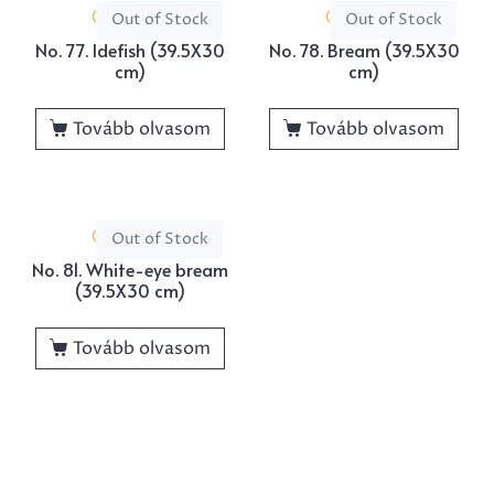
GYOTAKU
GYOTAKU
Out of Stock
Out of Stock
No. 77. Idefish (39.5X30
No. 78. Bream (39.5X30
cm)
cm)
Tovább olvasom
Tovább olvasom
GYOTAKU
Out of Stock
No. 81. White-eye bream
(39.5X30 cm)
Tovább olvasom