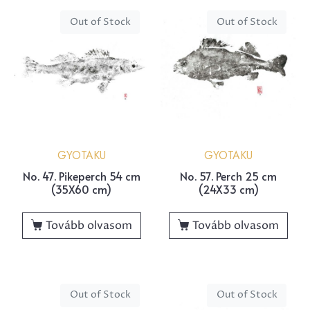
Out of Stock
Out of Stock
GYOTAKU
GYOTAKU
No. 47. Pikeperch 54 cm
No. 57. Perch 25 cm
(35X60 cm)
(24X33 cm)
Tovább olvasom
Tovább olvasom
Out of Stock
Out of Stock