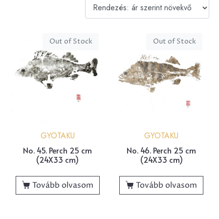
Out of Stock
Out of Stock
GYOTAKU
GYOTAKU
No. 45. Perch 25 cm
No. 46. Perch 25 cm
(24X33 cm)
(24X33 cm)
Tovább olvasom
Tovább olvasom