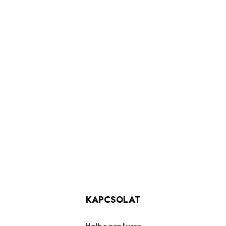
KAPCSOLAT
Halbogar Lures