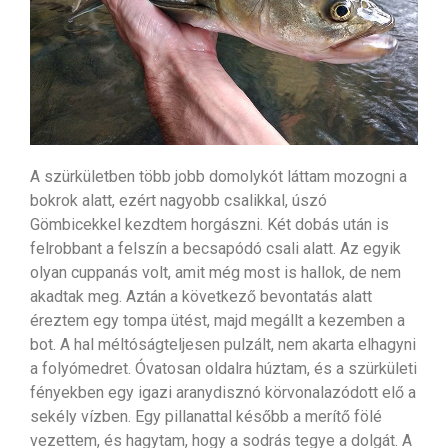
A szürkületben több jobb domolykót láttam mozogni a
bokrok alatt, ezért nagyobb csalikkal, úszó
Gömbicekkel kezdtem horgászni. Két dobás után is
felrobbant a felszín a becsapódó csali alatt. Az egyik
olyan cuppanás volt, amit még most is hallok, de nem
akadtak meg. Aztán a következő bevontatás alatt
éreztem egy tompa ütést, majd megállt a kezemben a
bot. A hal méltóságteljesen pulzált, nem akarta elhagyni
a folyómedret. Óvatosan oldalra húztam, és a szürkületi
fényekben egy igazi aranydisznó körvonalazódott elő a
sekély vízben. Egy pillanattal később a merítő fölé
vezettem, és hagytam, hogy a sodrás tegye a dolgát. A