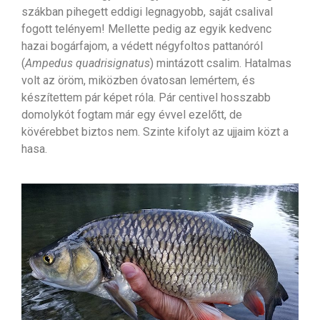
szákban pihegett eddigi legnagyobb, saját csalival
fogott telényem! Mellette pedig az egyik kedvenc
hazai bogárfajom, a védett négyfoltos pattanóról
(
Ampedus quadrisignatus
) mintázott csalim. Hatalmas
volt az öröm, miközben óvatosan lemértem, és
készítettem pár képet róla. Pár centivel hosszabb
domolykót fogtam már egy évvel ezelőtt, de
kövérebbet biztos nem. Szinte kifolyt az ujjaim közt a
hasa.