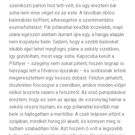
szemközti parton hód tett-vett, és úgy éreztem bár
soha nem érne véget ez az este. A távolban öblös
balinrablás böffent, elhesegetve a szentimentális
eszmefuttatást. Pár pillanattal később közelebb, majd
utána egészen alattam durrant újra egy, a hangja alapján
nem kispályás balin. Sejtem, hogy a szebb balinokat
inkább éjjel lehet megfogni, pláne a sekély vizekben,
így gondoltam, most vagy soha. Kapocsba került a
Plüttyer – szegény nem sokat pihent, hiszen tegnap is
halszagú lett a fővárosi éjszakán – és sodrásnak lefelé
megeresztettem egy hosszú dobást. Félúton járhatott,
diszkréten fröcsögve a csendben, amikor minden előjel
nélkül leszívta valami a felszínről. Az első pumpáláskor
éreztem, hogy ez sem az apraja, de viszonylag hamar a
sekély részre húztam, és egy pillanattal később már
bele is hajtogattam a merítőbe. A csali teljesen eltűnt a
szájában, mindkét horog jól akadt, és könnyen meg is
tudtam szabadítani tőle. Azt hiszem ő volt a legszebb