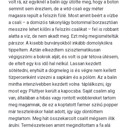
volt rá, az egyiknél a balin úgy ütötte meg, hogy a boton
semmit sem éreztem, de a wtd-csali egy méter
magasra repült a felszín fölé. Most amint beért a vízbe
a csali – a domizós takonylágy botommal borzasztóan
messzire lehet kilőni a felszíni csalikat – fel is robbant
alatta a víz, de nem akadt meg. Ezt még megismételtük
párszor. A kisebb burványokból inkább domolykókra
tippeltem. Aztán elkezdtem szisztematikusan
végigszórni a bokrok alját, és volt is pár tétova ütésem,
de eltelt egy kis idő hal nélkül. Lassan kezdett
sötétedni, enyhült a dögmeleg is és végre nem kellett
tízpercenként vizezni a sapkám és a pólóm. Az a balin
mintha intenzívebben kezdett volna táplálkozni, így
most egy Plüttyer került a kapocsba. Saját csalim alig
van, általában a hibás vagy rontott wobblereket tartom
meg magamnak, de ez a koptatott farmer színű popper
már teszteléskor halat adott, így úgy döntöttem
megtartom. Meg hát összekarcolt csalit mégsem illik
árulni. Természetesen amint megindítottam a fa alá