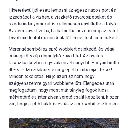
Hihetetlenül jól esett lemosni az egész napos port és
izzadságot a vízben, a viszkető rovarcsípéseket és
szederindanyomokat is kellemesen enyhítette a folyó.
Az sem zavart volna, ha hal nélkül úszom meg az estét.
Távol mindentől és mindenkitől, ennél több nem is kell.
Merengésemből az apró wobblert csipkedő, és végül
odaragadt szép domolykó zavart fel. Az óvatos
fárasztás közben egy valamivel nagyobb – olyan bruttó
40-es – társa kikísérte meglepett cimboráját. Ez az!
Minden tökéletes. Na jó azért az nem, hogy
szégyenszemre gyári wobblerre jött. Elengedés után
megfogadtam, hogy most már tényleg fogok kicsi,
mélyretörő és intenzíven verető csalit készíteni, hiszen
van, hogy a jobb halak is csak az apró wobit eszik meg.