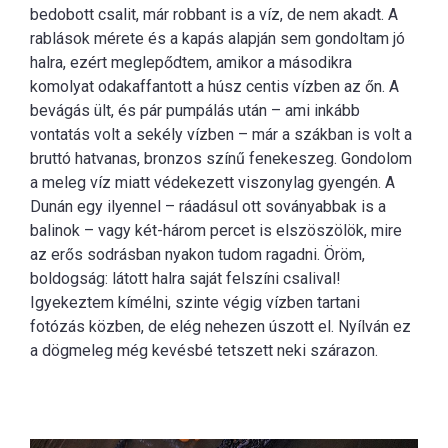
bedobott csalit, már robbant is a víz, de nem akadt. A
rablások mérete és a kapás alapján sem gondoltam jó
halra, ezért meglepődtem, amikor a másodikra
komolyat odakaffantott a húsz centis vízben az őn. A
bevágás ült, és pár pumpálás után – ami inkább
vontatás volt a sekély vízben – már a szákban is volt a
bruttó hatvanas, bronzos színű fenekeszeg. Gondolom
a meleg víz miatt védekezett viszonylag gyengén. A
Dunán egy ilyennel – ráadásul ott soványabbak is a
balinok – vagy két-három percet is elszöszölök, mire
az erős sodrásban nyakon tudom ragadni. Öröm,
boldogság: látott halra saját felszíni csalival!
Igyekeztem kímélni, szinte végig vízben tartani
fotózás közben, de elég nehezen úszott el. Nyílván ez
a dögmeleg még kevésbé tetszett neki szárazon.