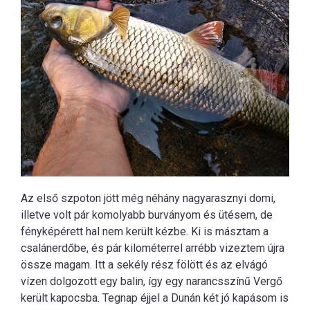
Az első szpoton jött még néhány nagyarasznyi domi,
illetve volt pár komolyabb burványom és ütésem, de
fényképérett hal nem került kézbe. Ki is másztam a
csalánerdőbe, és pár kilométerrel arrébb vizeztem újra
össze magam. Itt a sekély rész fölött és az elvágó
vízen dolgozott egy balin, így egy narancsszínű Vergő
került kapocsba. Tegnap éjjel a Dunán két jó kapásom is