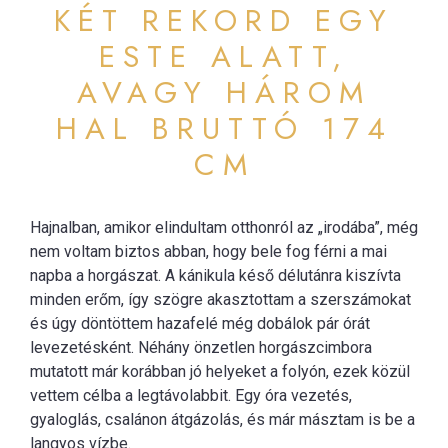
KÉT REKORD EGY
ESTE ALATT,
AVAGY HÁROM
HAL BRUTTÓ 174
CM
Hajnalban, amikor elindultam otthonról az „irodába”, még
nem voltam biztos abban, hogy bele fog férni a mai
napba a horgászat. A kánikula késő délutánra kiszívta
minden erőm, így szögre akasztottam a szerszámokat
és úgy döntöttem hazafelé még dobálok pár órát
levezetésként. Néhány önzetlen horgászcimbora
mutatott már korábban jó helyeket a folyón, ezek közül
vettem célba a legtávolabbit. Egy óra vezetés,
gyaloglás, csalánon átgázolás, és már másztam is be a
langyos vízbe.