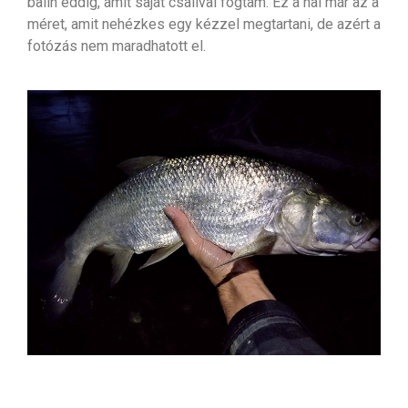
balin eddig, amit saját csalival fogtam. Ez a hal már az a
méret, amit nehézkes egy kézzel megtartani, de azért a
fotózás nem maradhatott el.