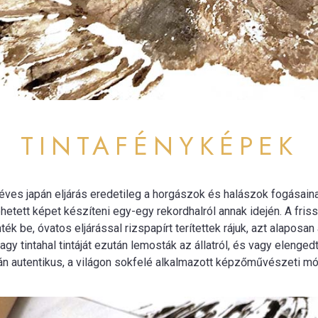
TINTAFÉNYKÉPEK
0 éves japán eljárás eredetileg a horgászok és halászok fogásai
tett képet készíteni egy-egy rekordhalról annak idején. A friss
ték be, óvatos eljárással rizspapírt terítettek rájuk, azt alaposa
gy tintahal tintáját ezután lemosták az állatról, és vagy elenged
n autentikus, a világon sokfelé alkalmazott képzőművészeti mó