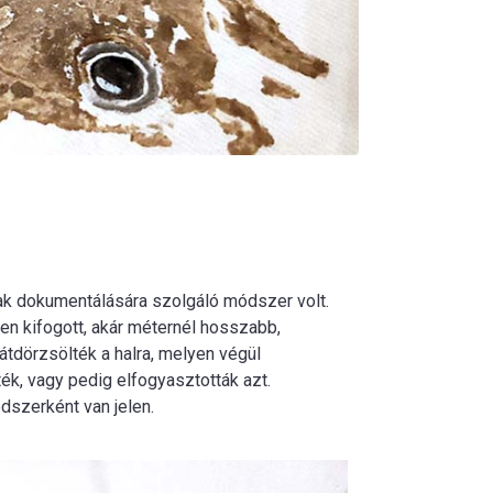
nak dokumentálására szolgáló módszer volt.
en kifogott, akár méternél hosszabb,
n átdörzsölték a halra, melyen végül
ték, vagy pedig elfogyasztották azt.
dszerként van jelen.