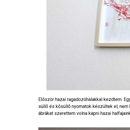
Először hazai ragadozóhalakkal kezdtem. Egy-e
süllő és kősüllő nyomatok készültek el, nem
ábrákat szerettem volna kapni hazai halfajain