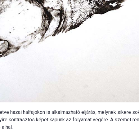
etve hazai halfajokon is alkalmazható eljárás, melynek sikere so
re kontrasztos képet kapunk az folyamat végére. A szemet rend
a hal.