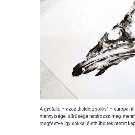
A
gyotaku
– azaz „haldörzsölés” – európai ill
mennyisége, sűrűsége határozza meg, mennyi
megfestve így sokkal élethűbb tekintetet kap 