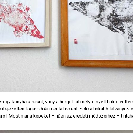
gy konyhára szánt, vagy a horgot túl mélyre nyelt halról vettem 
 kifejezetten fogás-dokumentálásként. Sokkal inkább látványos
król. Most már a képeket – hűen az eredeti módszerhez – tintahalt