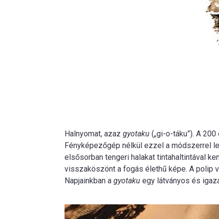
Halnyomat, azaz
gyotaku
(„gi-o-táku”). A 20
Fényképezőgép nélkül ezzel a módszerrel lehe
elsősorban tengeri halakat tintahaltintával ken
visszaköszönt a fogás élethű képe. A polip va
Napjainkban a
gyotaku
egy látványos és igazá