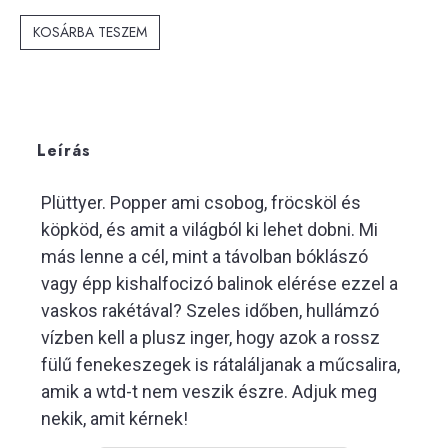
KOSÁRBA TESZEM
Leírás
Plüttyer. Popper ami csobog, fröcsköl és
köpköd, és amit a világból ki lehet dobni. Mi
más lenne a cél, mint a távolban bóklászó
vagy épp kishalfocizó balinok elérése ezzel a
vaskos rakétával? Szeles időben, hullámzó
vízben kell a plusz inger, hogy azok a rossz
fülű fenekeszegek is rátaláljanak a műcsalira,
amik a wtd-t nem veszik észre. Adjuk meg
nekik, amit kérnek!