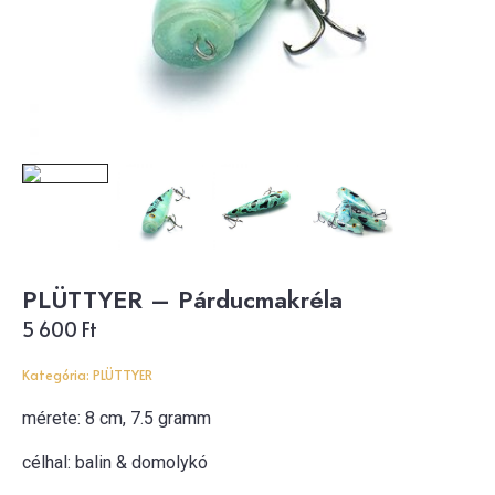
PLÜTTYER – Párducmakréla
5 600
Ft
Kategória:
PLÜTTYER
mérete: 8 cm, 7.5 gramm
célhal: balin & domolykó