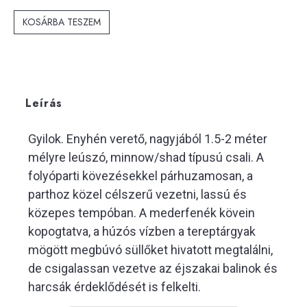
KOSÁRBA TESZEM
Leírás
Gyilok. Enyhén verető, nagyjából 1.5-2 méter
mélyre leúszó, minnow/shad típusú csali. A
folyóparti kövezésekkel párhuzamosan, a
parthoz közel célszerű vezetni, lassú és
közepes tempóban. A mederfenék kövein
kopogtatva, a húzós vízben a tereptárgyak
mögött megbúvó süllőket hivatott megtalálni,
de csigalassan vezetve az éjszakai balinok és
harcsák érdeklődését is felkelti.