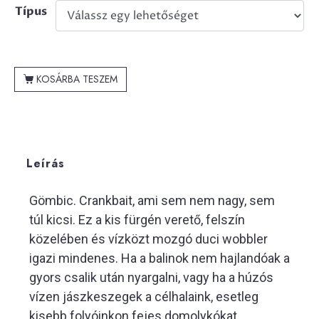
Típus
KOSÁRBA TESZEM
Leírás
Gömbic. Crankbait, ami sem nem nagy, sem
túl kicsi. Ez a kis fürgén verető, felszín
közelében és vízközt mozgó duci wobbler
igazi mindenes. Ha a balinok nem hajlandóak a
gyors csalik után nyargalni, vagy ha a húzós
vízen jászkeszegek a célhalaink, esetleg
kisebb folyóinkon fejes domolykókat