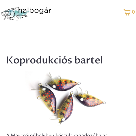
0
Koprodukciós bartel
A Marcsóműhelyben készült ragadozóhalas