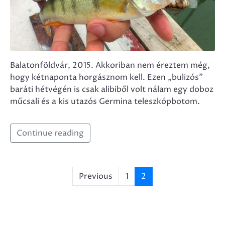
Balatonföldvár, 2015. Akkoriban nem éreztem még,
hogy kétnaponta horgásznom kell. Ezen „bulizós”
baráti hétvégén is csak alibiből volt nálam egy doboz
műcsali és a kis utazós Germina teleszkópbotom.
Continue reading
Previous
1
2