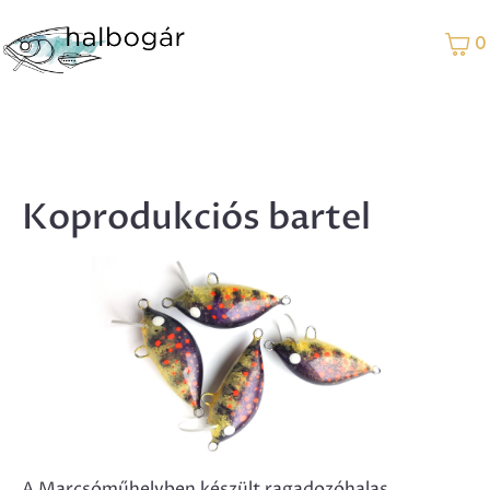
0
Koprodukciós bartel
A Marcsóműhelyben készült ragadozóhalas