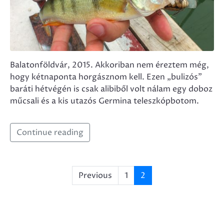
Balatonföldvár, 2015. Akkoriban nem éreztem még,
hogy kétnaponta horgásznom kell. Ezen „bulizós”
baráti hétvégén is csak alibiből volt nálam egy doboz
műcsali és a kis utazós Germina teleszkópbotom.
Continue reading
Previous
1
2